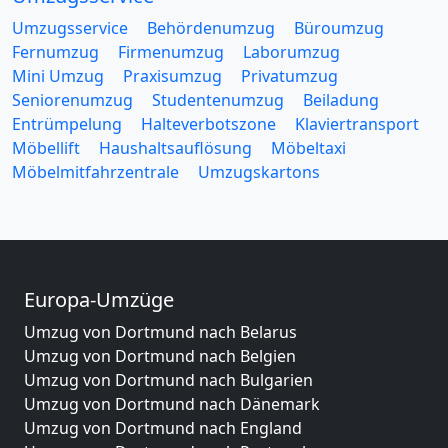
Umzugsservice
Behördenumzug
Büroumzug
Fernumzug
Firmenumzug
Laborumzug
Mini Umzug
Praxisumzug
Privatumzug
Seniorenumzug
Studentenumzug
Beiladung
Entrümpelung
Halteverbotszone
Klaviertransport
Möbellift
Haushaltsauflösung
Möbeltaxi
Möbelmitfahrzentrale
Umzugskartons
Europa-Umzüge
Umzug von Dortmund nach Belarus
Umzug von Dortmund nach Belgien
Umzug von Dortmund nach Bulgarien
Umzug von Dortmund nach Dänemark
Umzug von Dortmund nach England