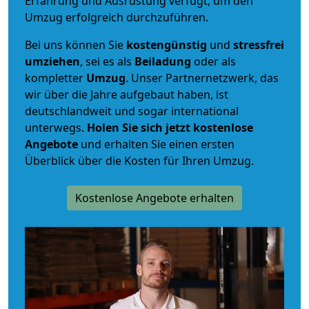
Erfahrung und Ausrüstung verfügt, um den
Umzug erfolgreich durchzuführen.
Bei uns können Sie
kostengünstig
und
stressfrei
umziehen
, sei es als
Beiladung
oder als
kompletter
Umzug
. Unser Partnernetzwerk, das
wir über die Jahre aufgebaut haben, ist
deutschlandweit und sogar international
unterwegs.
Holen Sie sich jetzt kostenlose
Angebote
und erhalten Sie einen ersten
Überblick über die Kosten für Ihren Umzug.
Kostenlose Angebote erhalten