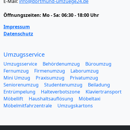
E-Mail:
info@dortmund-umzuege24.de
Öffnungszeiten:
Mo - Sa: 06:30 - 18:00 Uhr
Impressum
Datenschutz
Umzugsservice
Umzugsservice
Behördenumzug
Büroumzug
Fernumzug
Firmenumzug
Laborumzug
Mini Umzug
Praxisumzug
Privatumzug
Seniorenumzug
Studentenumzug
Beiladung
Entrümpelung
Halteverbotszone
Klaviertransport
Möbellift
Haushaltsauflösung
Möbeltaxi
Möbelmitfahrzentrale
Umzugskartons