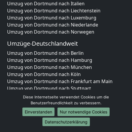
Umzug von Dortmund nach Italien
Umzug von Dortmund nach Liechtenstein
Umzug von Dortmund nach Luxemburg
Umzug von Dortmund nach Niederlande
Umzug von Dortmund nach Norwegen
Umzüge-Deutschlandweit
Umzug von Dortmund nach Berlin
Umzug von Dortmund nach Hamburg
Umzug von Dortmund nach München
Umzug von Dortmund nach Köln
Umzug von Dortmund nach Frankfurt am Main
Umzug von Dortmund nach Stuttgart
Umzug von Dortmund nach Düsseldorf
Diese Internetseite verwendet Cookies um die
Umzug von Dortmund nach Leipzig
Benutzerfreundlichkeit zu verbessern.
Umzug von Dortmund nach Dortmund
Einverstanden
Nur notwendige Cookies
Umzug von Dortmund nach Essen
Datenschutzerklärung
Umzug von Dortmund nach Bremen
Umzug von Dortmund nach Dresden