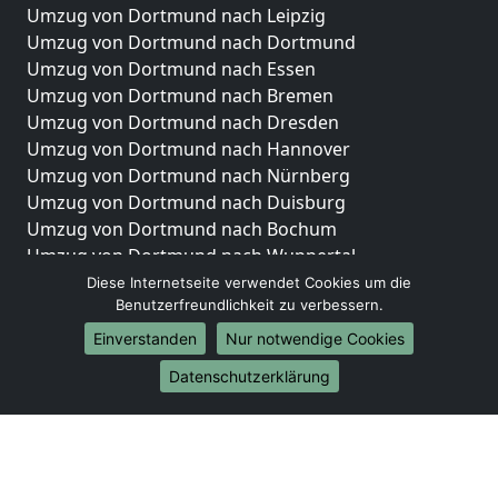
Umzug von Dortmund nach Leipzig
Umzug von Dortmund nach Dortmund
Umzug von Dortmund nach Essen
Umzug von Dortmund nach Bremen
Umzug von Dortmund nach Dresden
Umzug von Dortmund nach Hannover
Umzug von Dortmund nach Nürnberg
Umzug von Dortmund nach Duisburg
Umzug von Dortmund nach Bochum
Umzug von Dortmund nach Wuppertal
Umzug von Dortmund nach Bielefeld
Diese Internetseite verwendet Cookies um die
Benutzerfreundlichkeit zu verbessern.
Umzug von Dortmund nach Bonn
Umzug von Dortmund nach Münster
Einverstanden
Nur notwendige Cookies
Internationale-Umzüge
Datenschutzerklärung
Umzug von Dortmund nach Brasilien
Umzug von Dortmund nach Brunei Darussalam
Umzug von Dortmund nach Burkina Faso
Umzug von Dortmund nach Burundi