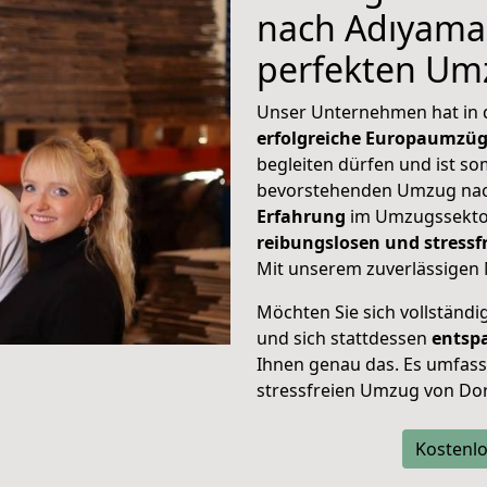
nach Adıyaman
perfekten Um
Unser Unternehmen hat in
erfolgreiche Europaumzü
begleiten dürfen und ist so
bevorstehenden Umzug nac
Erfahrung
im Umzugssektor
reibungslosen und stres
Mit unserem zuverlässigen 
Möchten Sie sich vollständ
und sich stattdessen
entsp
Ihnen genau das. Es umfasst 
stressfreien Umzug von Do
Kostenlo