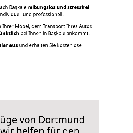
nach Başkale
reibungslos und stressfrei
dividuell und professionell.
n Ihrer Möbel, dem Transport Ihres Autos
ünktlich
bei Ihnen in Başkale ankommt.
ular aus
und erhalten Sie kostenlose
züge von Dortmund
wir helfen für den