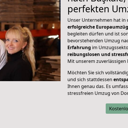
perfekten Um
Unser Unternehmen hat in
erfolgreiche Europaumzü
begleiten dürfen und ist so
bevorstehenden Umzug nac
Erfahrung
im Umzugssektor
reibungslosen und stres
Mit unserem zuverlässigen 
Möchten Sie sich vollständ
und sich stattdessen
entsp
Ihnen genau das. Es umfasst 
stressfreien Umzug von Do
Kostenlo