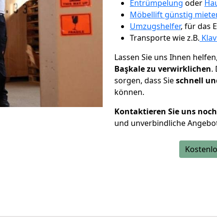
Entrümpelung
oder
Hau
Möbellift günstig miet
Umzugshelfer
, für das
Transporte wie z.B.
Klav
Lassen Sie uns Ihnen helfen
Başkale zu verwirklichen
.
sorgen, dass Sie
schnell un
können.
Kontaktieren Sie uns noc
und unverbindliche Angebot
Kostenlo