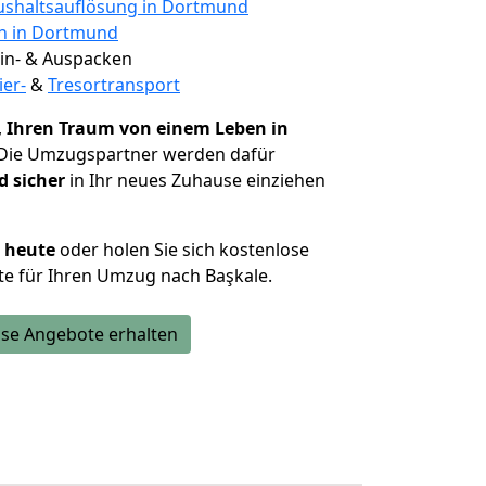
shaltsauflösung in Dortmund
en in Dortmund
 Ein- & Auspacken
ier-
&
Tresortransport
,
Ihren Traum von einem Leben in
 Die Umzugspartner werden dafür
d sicher
in Ihr neues Zuhause einziehen
h heute
oder holen Sie sich kostenlose
e für Ihren Umzug nach Başkale.
se Angebote erhalten