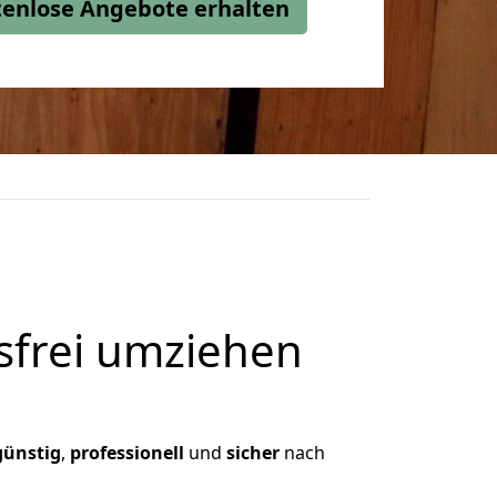
stenlose Angebote erhalten
frei umziehen
günstig
,
professionell
und
sicher
nach