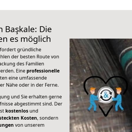
h Başkale: Die
n es möglich
fordert gründliche
hlen der besten Route von
ackung des Familien
 werden. Eine
professionelle
eten eine umfassende
er Nähe oder in der Ferne.
gung und Sie erhalten gerne
rfnisse abgestimmt sind. Der
ist
kostenlos
und
steckten Kosten
, sondern
tungen
von unserem