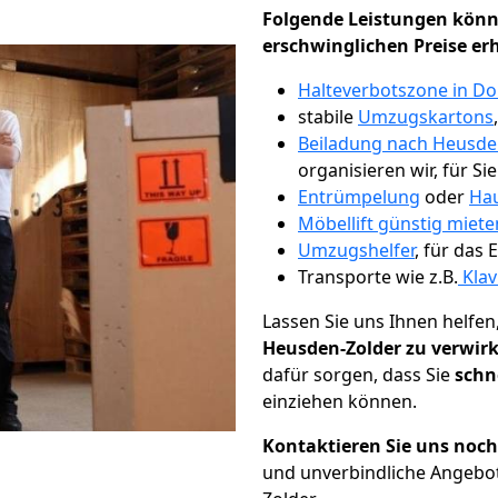
Folgende Leistungen könn
erschwinglichen Preise er
Halteverbotszone in D
stabile
Umzugskartons
Beiladung nach Heusde
organisieren wir, für Si
Entrümpelung
oder
Hau
Möbellift günstig miet
Umzugshelfer
, für das
Transporte wie z.B.
Klav
Lassen Sie uns Ihnen helfen
Heusden-Zolder zu verwirk
dafür sorgen, dass Sie
schn
einziehen können.
Kontaktieren Sie uns noc
und unverbindliche Angebo