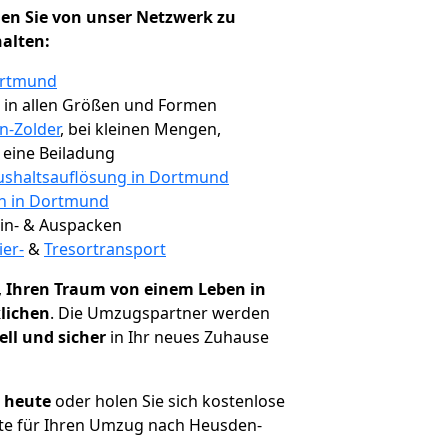
en Sie von unser Netzwerk zu
halten:
ortmund
, in allen Größen und Formen
n-Zolder
, bei kleinen Mengen,
e eine Beiladung
shaltsauflösung in Dortmund
en in Dortmund
 Ein- & Auspacken
ier-
&
Tresortransport
,
Ihren Traum von einem Leben in
lichen
. Die Umzugspartner werden
ell und sicher
in Ihr neues Zuhause
h heute
oder holen Sie sich kostenlose
te für Ihren Umzug nach Heusden-