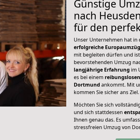
Günstige Um
nach Heusden-
für den perf
Unser Unternehmen hat in
erfolgreiche Europaumzü
mit begleiten dürfen und ist
bevorstehenden Umzug nac
langjährige Erfahrung
im 
es bei einem
reibungslosen
Dortmund
ankommt. Mit u
kommen Sie sicher ans Ziel.
Möchten Sie sich vollständ
und sich stattdessen
entsp
Ihnen genau das. Es umfasst 
stressfreien Umzug von Do